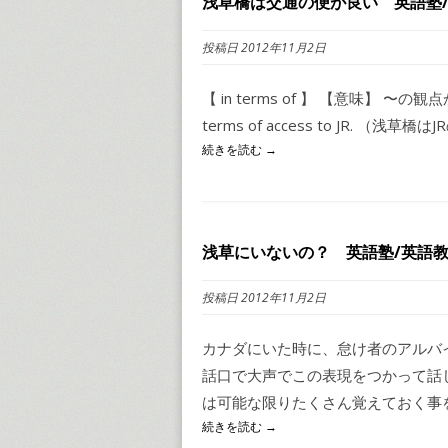
浅草橋は交通の便が良い 英語塾/
投稿日 2012年11月2日
【 in terms of 】 【意味】 〜の観点か
terms of access to JR. （浅草
続きを読む →
浅草にいないの？ 英語塾/英語教
投稿日 2012年11月2日
カナダにいた時に、怠け者のアルバ
話口で大声でこの表現をつかって話
は可能な限りたくさん覚えておく事をお
続きを読む →