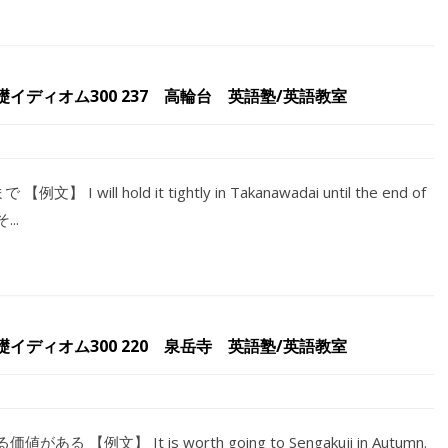
ディオム300 237 高輪台 英語塾/英語教室
】 I will hold it tightly in Takanawadai until the end of
..
ディオム300 220 泉岳寺 英語塾/英語教室
値がある 【例文】 It is worth going to Sengakuji in Autumn.