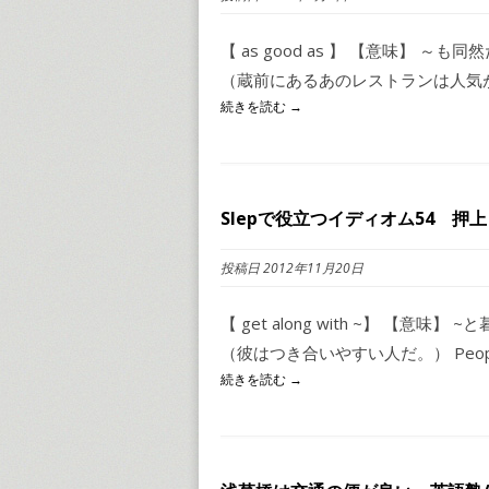
【 as good as 】 【意味】 ～も同然だ 【例文
（蔵前にあるあのレストランは人気が出
続きを読む →
Slepで役立つイディオム54 押
投稿日 2012年11月20日
【 get along with ~】 【意味】 ~
（彼はつき合いやすい人だ。） People wh
続きを読む →