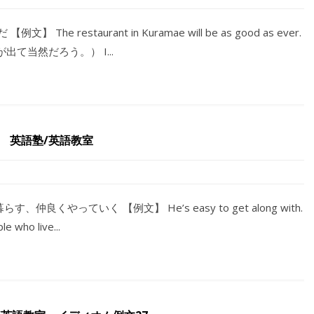
】 The restaurant in Kuramae will be as good as ever.
て当然だろう。） I...
上 英語塾/英語教室
と暮らす、仲良くやっていく 【例文】 He’s easy to get along with.
o live...